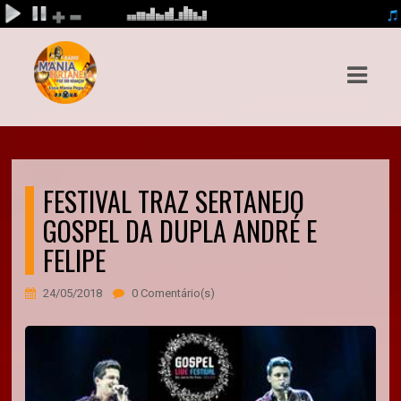
ASTS
IAS
IA
RAMAÇÃO
FESTIVAL TRAZ SERTANEJO
GOSPEL DA DUPLA ANDRÉ E
TOS
FELIPE
E
24/05/2018
0 Comentário(s)
E
ATO