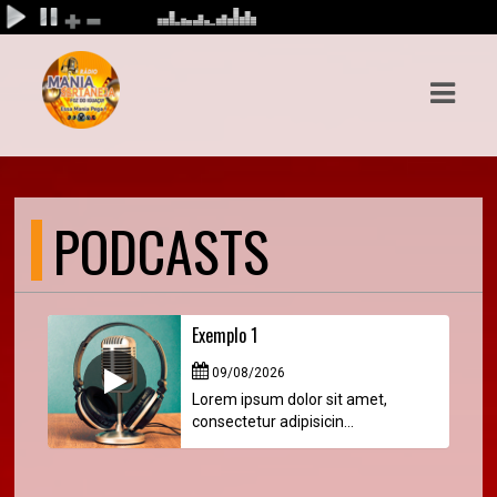
ASTS
IAS
IA
PODCASTS
RAMAÇÃO
TOS
E
Exemplo 1
09/08/2026
E
Lorem ipsum dolor sit amet,
consectetur adipisicin...
ATO