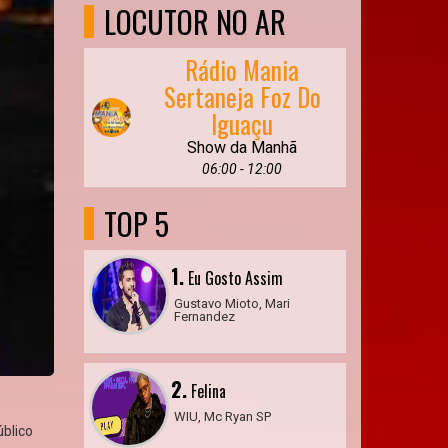
LOCUTOR NO AR
Rádio Mania
Sertaneja Foz Do
Iguaçu
Show da Manhã
06:00 - 12:00
TOP 5
1.
Eu Gosto Assim
Gustavo Mioto, Mari
Fernandez
2.
Felina
WIU, Mc Ryan SP
úblico