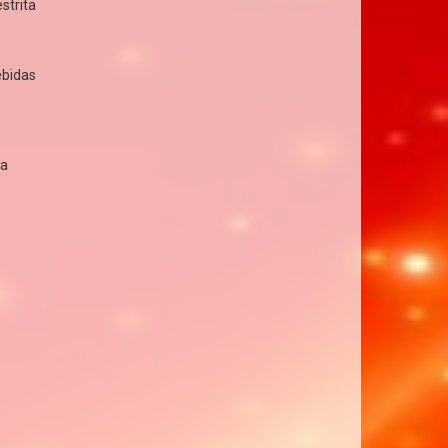
strita
ebidas
da