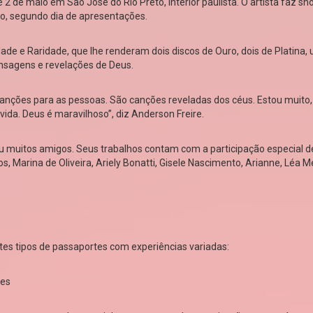
e 2 de maio em São José do Rio Preto, interior paulista. O artista faz s
o, segundo dia de apresentações.
ade e Raridade, que lhe renderam dois discos de Ouro, dois de Platina,
ensagens e revelações de Deus.
 canções para as pessoas. São canções reveladas dos céus. Estou muito
ida. Deus é maravilhoso”, diz Anderson Freire.
ou muitos amigos. Seus trabalhos contam com a participação especial d
s, Marina de Oliveira, Ariely Bonatti, Gisele Nascimento, Arianne, Léa
entes tipos de passaportes com experiências variadas:
ões