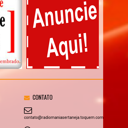
CONTATO
contato@radiomaniasertaneja.toquem.com