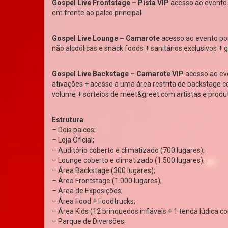
Gospel Live Frontstage – Pista VIP
acesso ao evento 
em frente ao palco principal.
Gospel Live Lounge – Camarote
acesso ao evento por
não alcoólicas e snack foods + sanitários exclusivos +
Gospel Live Backstage – Camarote VIP
acesso ao ev
ativações + acesso a uma área restrita de backstage c
volume + sorteios de meet&greet com artistas e produt
Estrutura
– Dois palcos;
– Loja Oficial;
– Auditório coberto e climatizado (700 lugares);
– Lounge coberto e climatizado (1.500 lugares);
– Área Backstage (300 lugares);
– Área Frontstage (1.000 lugares);
– Área de Exposições;
– Área Food + Foodtrucks;
– Área Kids (12 brinquedos infláveis + 1 tenda lúdica co
– Parque de Diversões;