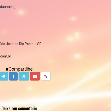
adamente).
, São José do Rio Preto – SP
l.com
.br
.
#Compartilhe
Deixe seu comentário