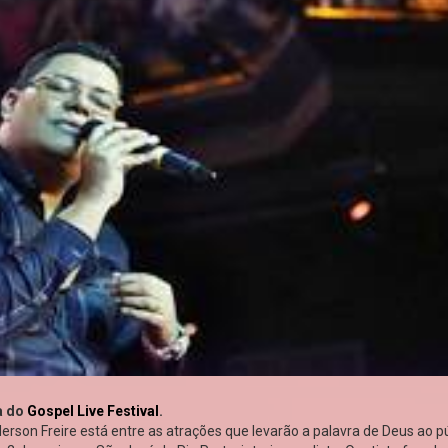
a do
Gospel Live Festival
.
rson Freire está entre as atrações que levarão a palavra de Deus ao p