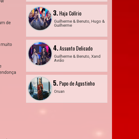
how
3.
Haja Colírio
Guilherme & Benuto, Hugo &
 um de
Guilherme
, muito
4.
Assunto Delicado
Guilherme & Benuto, Xand
Avião
e
 Mendonça
5.
Papo de Agustinho
Oruan