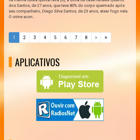
dos Santos, de 27 anos, que teve 80% do corpo queimado após
seu companheiro, Diego Silva Santos, de 23 anos, atear fogo nela.
O crime acon...
1
2
3
4
5
6
7
8
APLICATIVOS