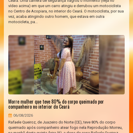
Ceará. Uma câmera de segurança flagrou o momento (veja no
vídeo acima) em que um carro atingiu e derrubou um motociclista
no Centro de Acopiara, no interior do Ceará. O motociclista, por sua
vez, acaba atingindo outro homem, que estava em outra
motocicleta, pa...
Morre mulher que teve 80% do corpo queimado por
companheiro no interior do Ceará
06/08/2026
Rafaele Queiroz, de Juazeiro do Norte (CE), teve 80% do corpo
queimado após companheiro atear fogo nela Reprodução Morreu,
na manhã desta quinta-feira (6), a dona de casa Rafaele Queiroz