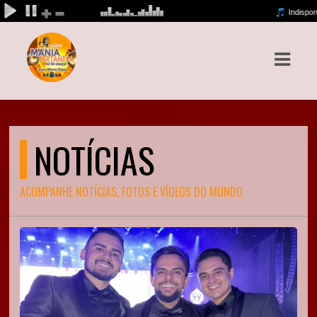
ASTS
IAS
IA
NOTÍCIAS
RAMAÇÃO
TOS
ACOMPANHE NOTÍCIAS, FOTOS E VÍDEOS DO MUNDO
E
E
ATO